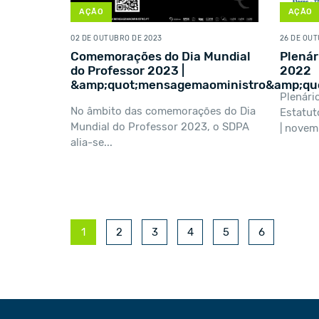
AÇÃO
AÇÃO
02 DE OUTUBRO DE 2023
26 DE OU
Comemorações do Dia Mundial
Plenár
do Professor 2023 |
2022
&amp;quot;mensagemaoministro&amp;qu
Plenári
No âmbito das comemorações do Dia
Estatut
Mundial do Professor 2023, o SDPA
| novem
alia-se...
1
2
3
4
5
6