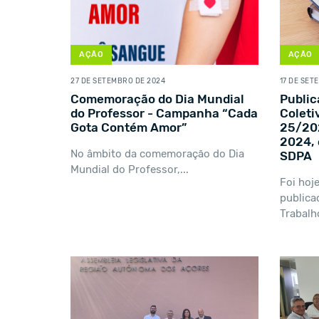
AÇÃO
AÇÃO
27 DE SETEMBRO DE 2024
17 DE SET
Comemoração do Dia Mundial
Publi
do Professor - Campanha “Cada
Coleti
Gota Contém Amor”
25/202
2024, 
No âmbito da comemoração do Dia
SDPA
Mundial do Professor,...
Foi hoj
publica
Trabalho