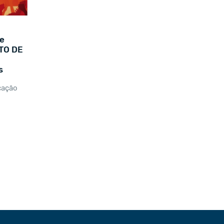
e
TO DE
s
cação