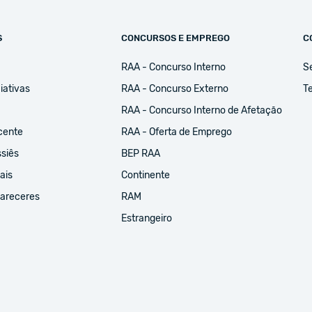
S
CONCURSOS E EMPREGO
C
RAA - Concurso Interno
S
iativas
RAA - Concurso Externo
Te
RAA - Concurso Interno de Afetação
cente
RAA - Oferta de Emprego
ssiês
BEP RAA
ais
Continente
Pareceres
RAM
Estrangeiro