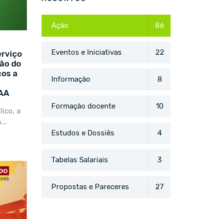
Ação
86
Eventos e Iniciativas
22
erviço
ção do
cos a
Informação
8
RAA
Formação docente
10
ico, a
...
Estudos e Dossiês
4
Tabelas Salariais
3
Propostas e Pareceres
27