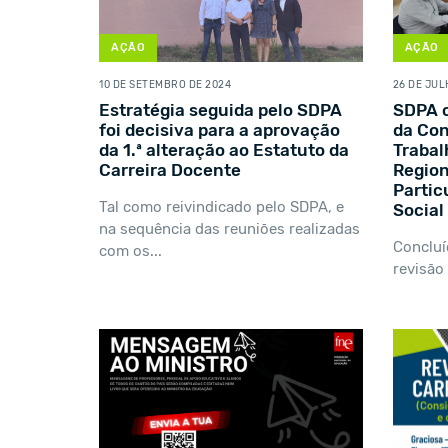
AÇÃO
AÇÃO
10 DE SETEMBRO DE 2024
26 DE JUL
Estratégia seguida pelo SDPA
SDPA c
foi decisiva para a aprovação
da Con
da 1.ª alteração ao Estatuto da
Trabal
Carreira Docente
Region
Partic
Tal como reivindicado pelo SDPA, e
Social
na sequência das reuniões realizadas
Concluí
com os...
revisão