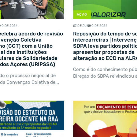
AÇÃO
HO DE 2024
07 DE JUNHO DE 2024
elebra acordo de revisão
Reposição do tempo de s
venção Coletiva
intercarreiras | Interven
ho (CCT) com a União
SDPA leva partidos políti
al das Instituições
apresentar propostas de
ulares de Solidariedade
alteração ao ECD na AL
 dos Açores (URIPSSA)
Como é do conhecimento públ
do o processo negocial de
Direção do SDPA reivindicou a
 da Convenção Coletiva de...