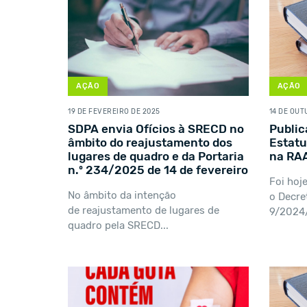
AÇÃO
AÇÃO
19 DE FEVEREIRO DE 2025
14 DE OUT
SDPA envia Ofícios à SRECD no
Public
âmbito do reajustamento dos
Estatu
lugares de quadro e da Portaria
na RA
n.º 234/2025 de 14 de fevereiro
Foi hoje
No âmbito da intenção
o Decre
de reajustamento de lugares de
9/2024/A
quadro pela SRECD...