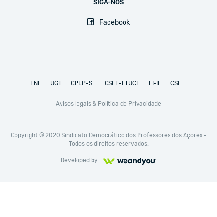
SIGA-NOS
Facebook
FNE
UGT
CPLP-SE
CSEE-ETUCE
EI-IE
CSI
Avisos legais & Política de Privacidade
Copyright © 2020 Sindicato Democrático dos Professores dos Açores -
Todos os direitos reservados.
Developed by