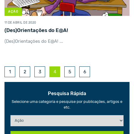
AÇÃO
11 DE ABRIL DE 2020
(Des)Orientações do E@A!
(Des)Orientações do E@A! ...
1
2
3
4
5
6
Pesquisa Rápida
Selecione uma categoria e pesquise por publicações, artigos e
etc.