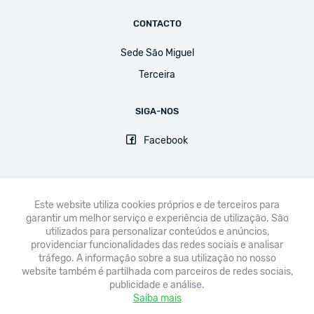
CONTACTO
Sede São Miguel
Terceira
SIGA-NOS
Facebook
Este website utiliza cookies próprios e de terceiros para
garantir um melhor serviço e experiência de utilização. São
FNE
UGT
CPLP-SE
CSEE-ETUCE
EI-IE
CSI
utilizados para personalizar conteúdos e anúncios,
providenciar funcionalidades das redes sociais e analisar
Avisos legais & Política de Privacidade
tráfego. A informação sobre a sua utilização no nosso
website também é partilhada com parceiros de redes sociais,
publicidade e análise.
Saiba mais
Copyright © 2020 Sindicato Democrático dos Professores dos Açores -