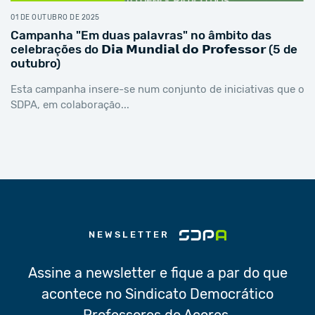
01 DE OUTUBRO DE 2025
Campanha "Em duas palavras" no âmbito das
celebrações do 𝗗𝗶𝗮 𝗠𝘂𝗻𝗱𝗶𝗮𝗹 𝗱𝗼 𝗣𝗿𝗼𝗳𝗲𝘀𝘀𝗼𝗿 (5 de
outubro)
Esta campanha insere-se num conjunto de iniciativas que o
SDPA, em colaboração...
NEWSLETTER
Assine a newsletter e fique a par do que
acontece no Sindicato Democrático