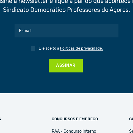
sine a newsletter e fique a par do que acontece
Sindicato Democrático Professores do Açores.
Li e aceito a
Políticas de privacidade.
ASSINAR
S
CONCURSOS E EMPREGO
C
RAA - Concurso Interno
S