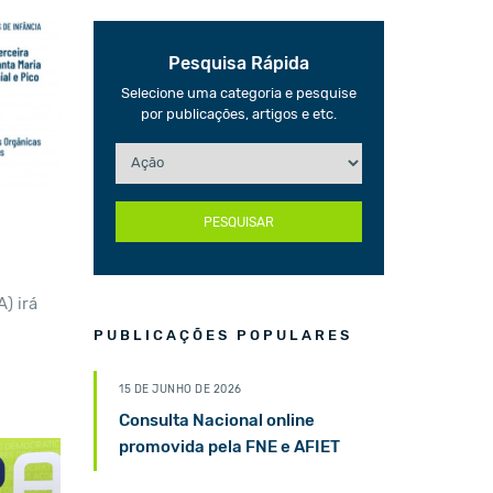
Pesquisa Rápida
Selecione uma categoria e pesquise
por publicações, artigos e etc.
PESQUISAR
) irá
PUBLICAÇÕES POPULARES
15 DE JUNHO DE 2026
Consulta Nacional online
promovida pela FNE e AFIET