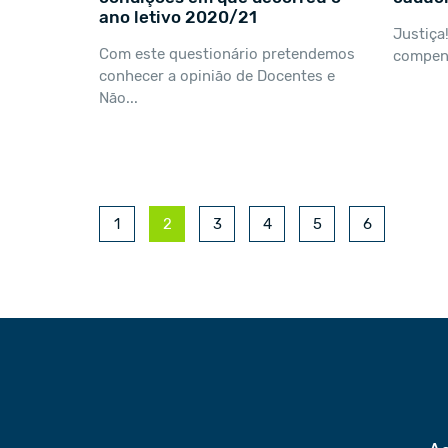
ano letivo 2020/21
Justiça
Com este questionário pretendemos
compens
conhecer a opinião de Docentes e
Não...
1
2
3
4
5
6