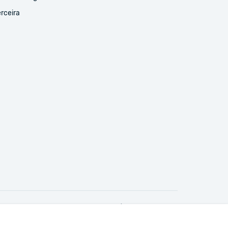
rceira
Avisos legais & Política de Privacidade