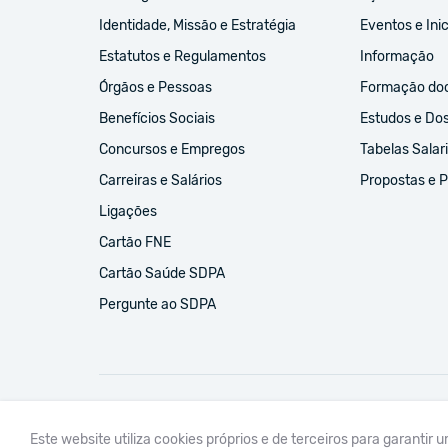
Identidade, Missão e Estratégia
Eventos e Inic
Estatutos e Regulamentos
Informação
Órgãos e Pessoas
Formação do
Benefícios Sociais
Estudos e Do
Concursos e Empregos
Tabelas Salari
Carreiras e Salários
Propostas e 
Ligações
Cartão FNE
Cartão Saúde SDPA
Pergunte ao SDPA
FNE
UGT
CPLP-SE
CSEE-ETUCE
EI-IE
CSI
Este website utiliza cookies próprios e de terceiros para garantir 