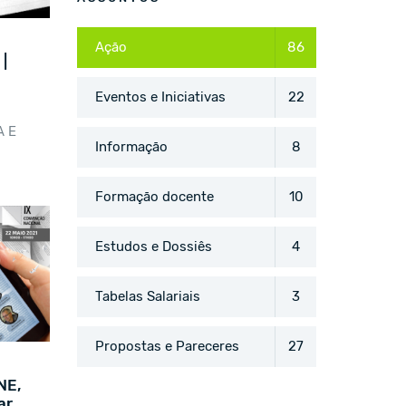
Ação
86
|
Eventos e Iniciativas
22
A E
Informação
8
Formação docente
10
Estudos e Dossiês
4
Tabelas Salariais
3
Propostas e Pareceres
27
NE,
r,