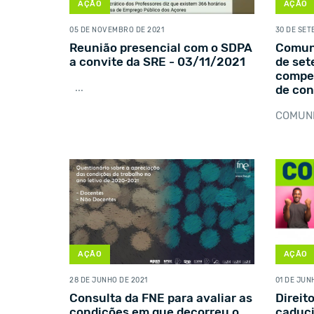
AÇÃO
AÇÃO
05 DE NOVEMBRO DE 2021
30 DE SET
Reunião presencial com o SDPA
Comuni
a convite da SRE - 03/11/2021
de set
compe
...
de con
COMUNI
AÇÃO
AÇÃO
28 DE JUNHO DE 2021
01 DE JUN
Consulta da FNE para avaliar as
Direit
condições em que decorreu o
caduci