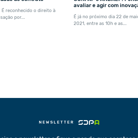
avaliar e agir com inova
! É reconhecido o direito à
É já no próximo dia 22 de mai
ação por...
2021, entre as 10h e as...
NEWSLETTER