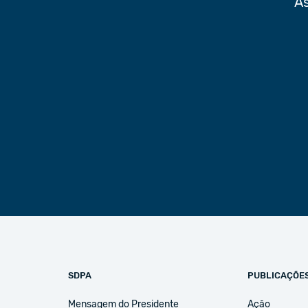
As
SDPA
PUBLICAÇÕE
Mensagem do Presidente
Ação