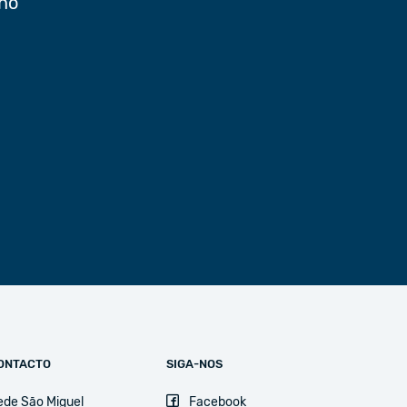
 no
ONTACTO
SIGA-NOS
ede São Miguel
Facebook