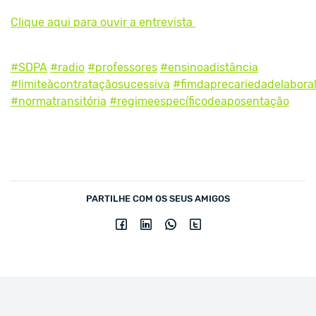
Clique aqui para ouvir a entrevista
#SDPA
#radio
#professores
#ensinoadistância
#limiteàcontrataçãosucessiva
#fimdaprecariedadelabora
#normatransitória
#regimeespecíficodeaposentação
PARTILHE COM OS SEUS AMIGOS