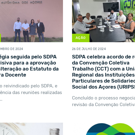
AÇÃO
EMBRO DE 2024
26 DE JULHO DE 2024
égia seguida pelo SDPA
SDPA celebra acordo de r
cisiva para a aprovação
da Convenção Coletiva
 alteração ao Estatuto da
Trabalho (CCT) com a Un
ra Docente
Regional das Instituições
Particulares de Solidari
o reivindicado pelo SDPA, e
Social dos Açores (URIPS
ência das reuniões realizadas
Concluído o processo negocia
..
revisão da Convenção Coletiva