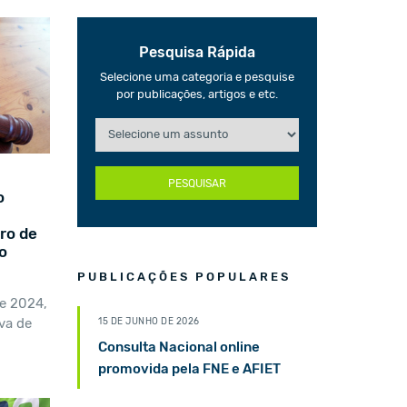
Pesquisa Rápida
Selecione uma categoria e pesquise
por publicações, artigos e etc.
PESQUISAR
o
ro de
o
PUBLICAÇÕES POPULARES
de 2024,
va de
15 DE JUNHO DE 2026
Consulta Nacional online
promovida pela FNE e AFIET