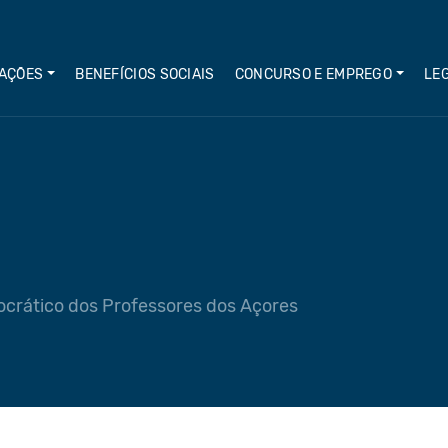
AÇÕES
BENEFÍCIOS SOCIAIS
CONCURSO E EMPREGO
LE
crático dos Professores dos Açores