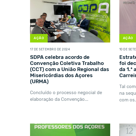
AÇÃO
AÇÃO
17 DE SETEMBRO DE 2024
10 DE SET
SDPA celebra acordo de
Estrat
Convenção Coletiva Trabalho
foi de
(CCT) com a União Regional das
da 1.ª
Misericórdias dos Açores
Carrei
(URMA)
Tal com
Concluído o processo negocial de
na sequ
elaboração da Convenção...
com os.