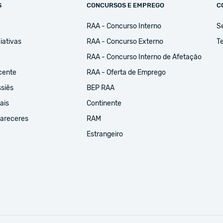
S
CONCURSOS E EMPREGO
C
RAA - Concurso Interno
S
iativas
RAA - Concurso Externo
Te
RAA - Concurso Interno de Afetação
cente
RAA - Oferta de Emprego
ssiês
BEP RAA
ais
Continente
Pareceres
RAM
Estrangeiro