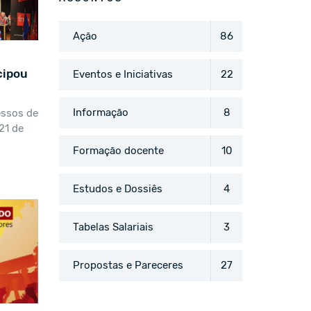
Ação
86
cipou
Eventos e Iniciativas
22
Informação
8
essos de
21 de
Formação docente
10
Estudos e Dossiês
4
Tabelas Salariais
3
Propostas e Pareceres
27