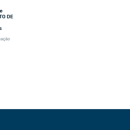
e
TO DE
s
cação