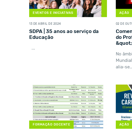
EVENTOS E INICIATIVAS
AÇÃO
13 DE ABRIL DE 2024
02 DE OU
SDPA | 35 anos ao serviço da
Comem
Educação
do Pro
&quot
...
No âmb
Mundial
alia-se..
FORMAÇÃO DOCENTE
AÇÃO