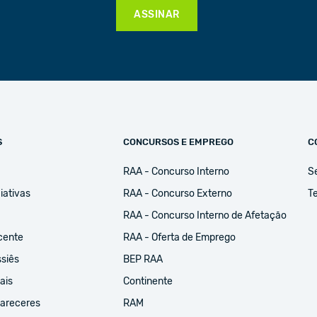
ASSINAR
S
CONCURSOS E EMPREGO
C
RAA - Concurso Interno
S
iativas
RAA - Concurso Externo
Te
RAA - Concurso Interno de Afetação
cente
RAA - Oferta de Emprego
ssiês
BEP RAA
ais
Continente
Pareceres
RAM